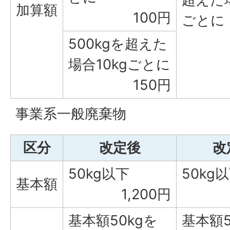
加算額
100円
ごとに
500kgを超えた
場合10kgごとに
150円
事業系一般廃棄物
区分
改定後
改
50kg以下
50kg
基本額
1,200円
基本額50kgを
基本額5