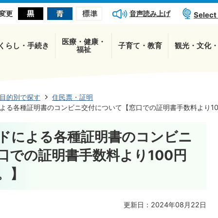
音声読み上げ
変更
Select
医療・健康・
くらし・手続き
子育て・教育
観光・文化
福祉
目的別で探す
住民票・証明
よる各種証明書のコンビニ交付について【窓口での証明書手数料より10
ドによる各種証明書のコンビニ
口での証明書手数料より100円
。】
更新日：2024年08月22日