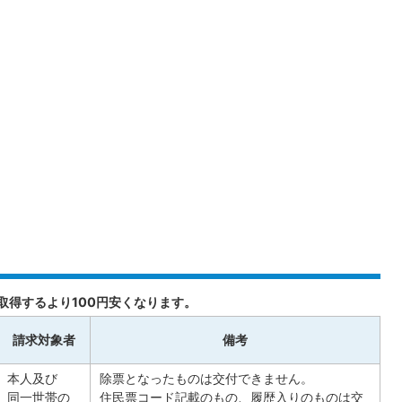
取得するより100円安くなります。
請求対象者
備考
本人及び
除票となったものは交付できません。
同一世帯の
住民票コード記載のもの、履歴入りのものは交