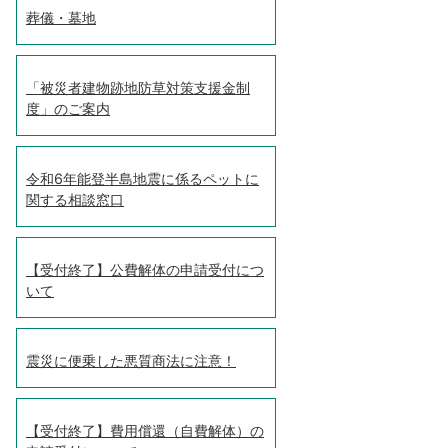
葬儀・墓地
「被災者建物跡地防草対策支援金制
度」のご案内
令和6年能登半島地震に係るペットに
関する相談窓口
【受付終了】公費解体の申請受付につ
いて
震災に便乗した悪質商法に注意！
【受付終了】費用償還（自費解体）の