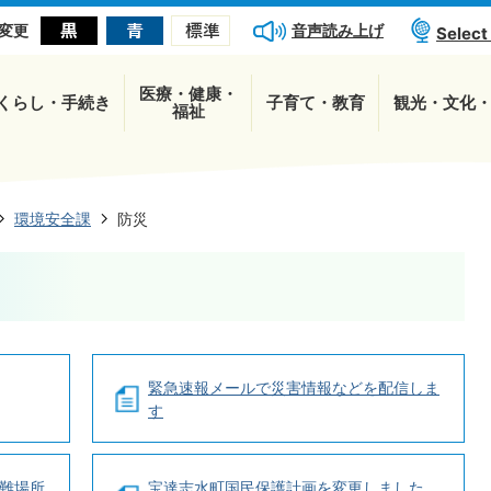
音声読み上げ
変更
Select
医療・健康・
くらし・手続き
子育て・教育
観光・文化
福祉
環境安全課
防災
緊急速報メールで災害情報などを配信しま
す
難場所
宝達志水町国民保護計画を変更しました